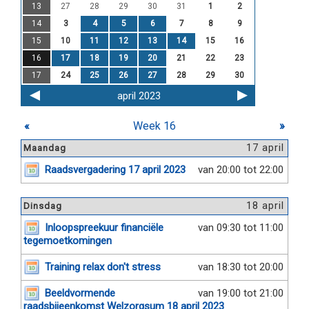
13
27
28
29
30
31
1
2
14
3
4
5
6
7
8
9
15
10
11
12
13
14
15
16
16
17
18
19
20
21
22
23
17
24
25
26
27
28
29
30
april 2023
«
Week 16
»
17 april
Maandag
Raadsvergadering 17 april 2023
van 20:00 tot 22:00
18 april
Dinsdag
Inloopspreekuur financiële
van 09:30 tot 11:00
tegemoetkomingen
Training relax don't stress
van 18:30 tot 20:00
Beeldvormende
van 19:00 tot 21:00
raadsbijeenkomst Welzorgsum 18 april 2023