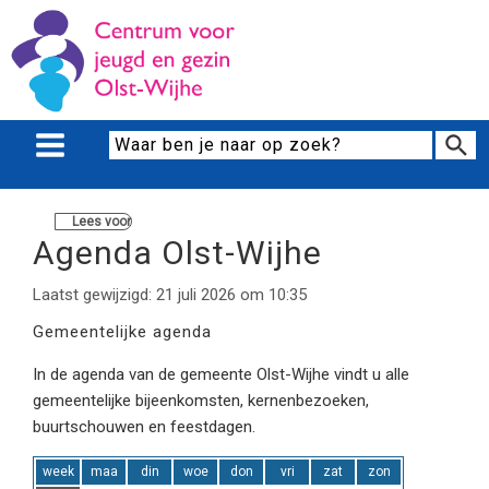
Lees voor
Agenda Olst-Wijhe
Laatst gewijzigd: 21 juli 2026 om 10:35
Gemeentelijke agenda
In de agenda van de gemeente Olst-Wijhe vindt u alle
gemeentelijke bijeenkomsten, kernenbezoeken,
buurtschouwen en feestdagen.
week
maa
din
woe
don
vri
zat
zon