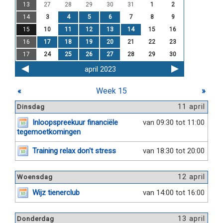
13
27
28
29
30
31
1
2
14
3
4
5
6
7
8
9
15
10
11
12
13
14
15
16
16
17
18
19
20
21
22
23
17
24
25
26
27
28
29
30
april 2023
«
Week 15
»
11 april
Dinsdag
Inloopspreekuur financiële
van 09:30 tot 11:00
tegemoetkomingen
Training relax don't stress
van 18:30 tot 20:00
12 april
Woensdag
Wijz tienerclub
van 14:00 tot 16:00
13 april
Donderdag