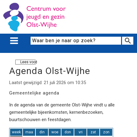
Lees voor
Agenda Olst-Wijhe
Laatst gewijzigd: 21 juli 2026 om 10:35
Gemeentelijke agenda
In de agenda van de gemeente Olst-Wijhe vindt u alle
gemeentelijke bijeenkomsten, kernenbezoeken,
buurtschouwen en feestdagen.
week
maa
din
woe
don
vri
zat
zon