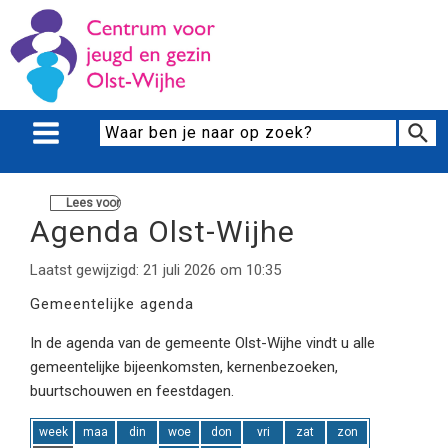
Lees voor
Agenda Olst-Wijhe
Laatst gewijzigd: 21 juli 2026 om 10:35
Gemeentelijke agenda
In de agenda van de gemeente Olst-Wijhe vindt u alle
gemeentelijke bijeenkomsten, kernenbezoeken,
buurtschouwen en feestdagen.
week
maa
din
woe
don
vri
zat
zon