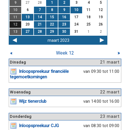
9
27
28
1
2
3
4
5
10
6
7
8
9
10
11
12
11
13
14
15
16
17
18
19
12
20
21
22
23
24
25
26
13
27
28
29
30
31
1
2
maart 2023
«
Week 12
»
21 maart
Dinsdag
Inloopspreekuur financiële
van 09:30 tot 11:00
tegemoetkomingen
22 maart
Woensdag
Wijz tienerclub
van 14:00 tot 16:00
23 maart
Donderdag
Inloopspreekuur CJG
van 08:30 tot 09:00