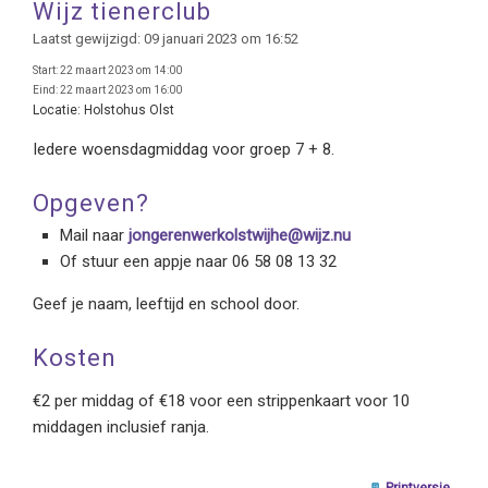
Wijz tienerclub
Laatst gewijzigd: 09 januari 2023 om 16:52
Start:
22 maart 2023 om 14:00
Eind:
22 maart 2023 om 16:00
Locatie:
Holstohus Olst
Iedere woensdagmiddag voor groep 7 + 8.
Opgeven?
Mail naar
jongerenwerkolstwijhe@wijz.nu
Of stuur een appje naar 06 58 08 13 32
Geef je naam, leeftijd en school door.
Kosten
€2 per middag of €18 voor een strippenkaart voor 10
middagen inclusief ranja.
Printversie