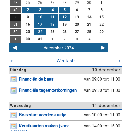
48
25
26
27
28
29
30
1
49
2
3
4
5
6
7
8
50
9
10
11
12
13
14
15
51
16
17
18
19
20
21
22
52
23
24
25
26
27
28
29
1
30
31
1
2
3
4
5
december 2024
«
Week 50
»
10 december
Dinsdag
Financiën de baas
van 09:00 tot 11:00
Financiële tegemoetkomingen
van 09:30 tot 11:00
11 december
Woensdag
Boekstart voorleesuurtje
van 10:00 tot 11:00
Kerstkaarten maken (voor
van 14:00 tot 16:00