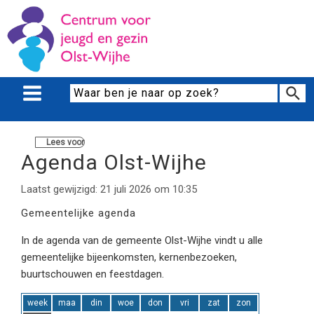
Lees voor
Agenda Olst-Wijhe
Laatst gewijzigd: 21 juli 2026 om 10:35
Gemeentelijke agenda
In de agenda van de gemeente Olst-Wijhe vindt u alle
gemeentelijke bijeenkomsten, kernenbezoeken,
buurtschouwen en feestdagen.
week
maa
din
woe
don
vri
zat
zon