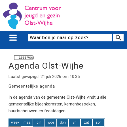
Lees voor
Agenda Olst-Wijhe
Laatst gewijzigd: 21 juli 2026 om 10:35
Gemeentelijke agenda
In de agenda van de gemeente Olst-Wijhe vindt u alle
gemeentelijke bijeenkomsten, kernenbezoeken,
buurtschouwen en feestdagen.
week
maa
din
woe
don
vri
zat
zon