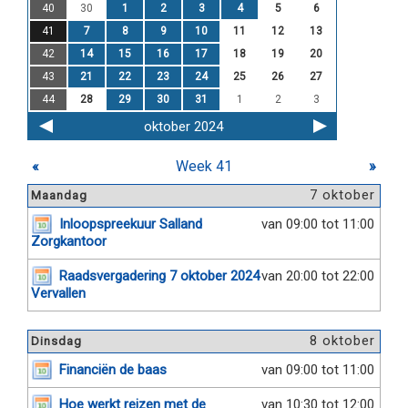
40
30
1
2
3
4
5
6
41
7
8
9
10
11
12
13
42
14
15
16
17
18
19
20
43
21
22
23
24
25
26
27
44
28
29
30
31
1
2
3
oktober 2024
«
Week 41
»
7 oktober
Maandag
Inloopspreekuur Salland
van 09:00 tot 11:00
Zorgkantoor
Raadsvergadering 7 oktober 2024
van 20:00 tot 22:00
Vervallen
8 oktober
Dinsdag
Financiën de baas
van 09:00 tot 11:00
Hoe werkt reizen met de
van 10:30 tot 12:00