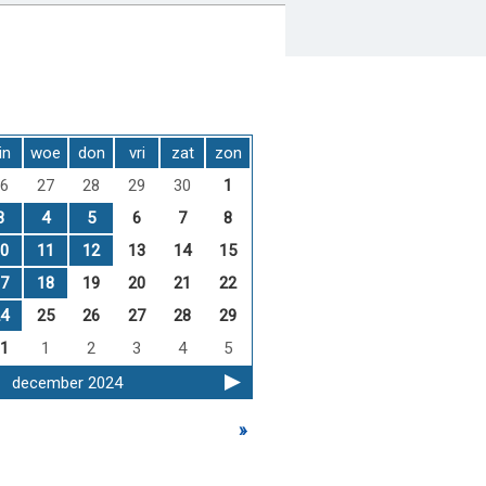
in
woe
don
vri
zat
zon
6
27
28
29
30
1
3
4
5
6
7
8
0
11
12
13
14
15
7
18
19
20
21
22
4
25
26
27
28
29
1
1
2
3
4
5
december 2024
»