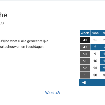
jhe
:35
week
maa
d
48
25
2
ijhe vindt u alle gemeentelijke
uurtschouwen en feestdagen.
49
2
50
9
1
51
16
1
52
23
2
1
30
3
Week 48