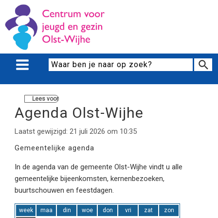
Lees voor
Agenda Olst-Wijhe
Laatst gewijzigd: 21 juli 2026 om 10:35
Gemeentelijke agenda
In de agenda van de gemeente Olst-Wijhe vindt u alle
gemeentelijke bijeenkomsten, kernenbezoeken,
buurtschouwen en feestdagen.
week
maa
din
woe
don
vri
zat
zon