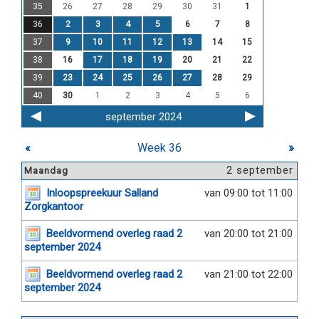
35
26
27
28
29
30
31
1
36
2
3
4
5
6
7
8
37
9
10
11
12
13
14
15
38
16
17
18
19
20
21
22
39
23
24
25
26
27
28
29
40
30
1
2
3
4
5
6
september 2024
«
Week 36
»
2 september
Maandag
Inloopspreekuur Salland
van 09:00 tot 11:00
Zorgkantoor
Beeldvormend overleg raad 2
van 20:00 tot 21:00
september 2024
Beeldvormend overleg raad 2
van 21:00 tot 22:00
september 2024