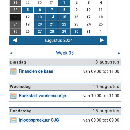
31
29
30
31
1
2
3
4
32
5
6
7
8
9
10
11
33
12
13
14
15
16
17
18
34
19
20
21
22
23
24
25
35
26
27
28
29
30
31
1
augustus 2024
«
Week 33
»
13 augustus
Dinsdag
Financiën de baas
van 09:00 tot 11:00
14 augustus
Woensdag
Boekstart voorleesuurtje
van 10:00 tot 11:00
15 augustus
Donderdag
Inloopspreekuur CJG
van 08:30 tot 09:00