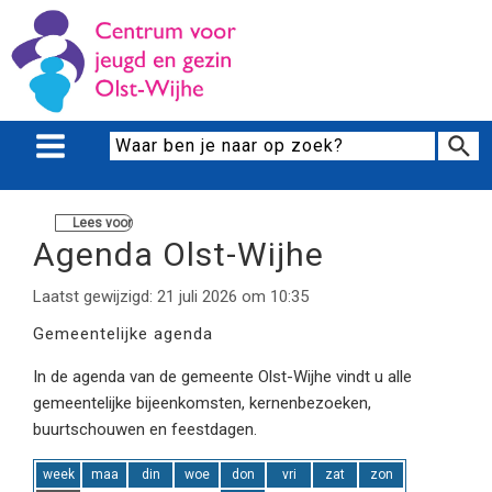
Lees voor
Agenda Olst-Wijhe
Laatst gewijzigd: 21 juli 2026 om 10:35
Gemeentelijke agenda
In de agenda van de gemeente Olst-Wijhe vindt u alle
gemeentelijke bijeenkomsten, kernenbezoeken,
buurtschouwen en feestdagen.
week
maa
din
woe
don
vri
zat
zon