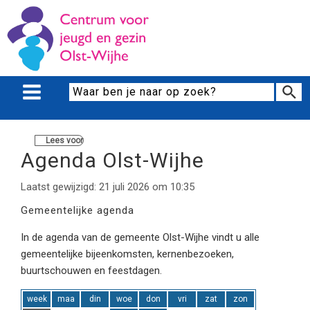
Lees voor
Agenda Olst-Wijhe
Laatst gewijzigd: 21 juli 2026 om 10:35
Gemeentelijke agenda
In de agenda van de gemeente Olst-Wijhe vindt u alle
gemeentelijke bijeenkomsten, kernenbezoeken,
buurtschouwen en feestdagen.
week
maa
din
woe
don
vri
zat
zon