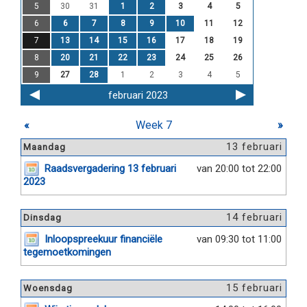
5
30
31
1
2
3
4
5
6
6
7
8
9
10
11
12
7
13
14
15
16
17
18
19
8
20
21
22
23
24
25
26
9
27
28
1
2
3
4
5
februari 2023
«
Week 7
»
13 februari
Maandag
Raadsvergadering 13 februari
van 20:00 tot 22:00
2023
14 februari
Dinsdag
Inloopspreekuur financiële
van 09:30 tot 11:00
tegemoetkomingen
15 februari
Woensdag