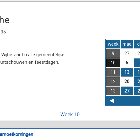
jhe
:35
week
maa
d
9
27
2
ijhe vindt u alle gemeentelijke
uurtschouwen en feestdagen.
10
6
11
13
1
12
20
2
13
27
2
Week 10
egemoetkomingen