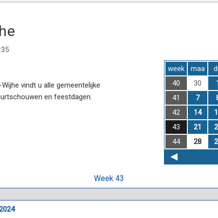
jhe
:35
week
maa
d
40
30
ijhe vindt u alle gemeentelijke
uurtschouwen en feestdagen.
41
7
42
14
1
43
21
2
44
28
2
Week 43
 2024