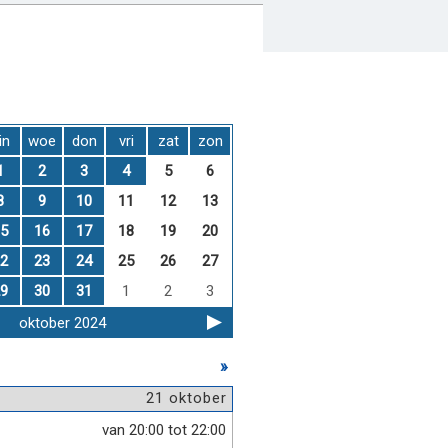
in
woe
don
vri
zat
zon
1
2
3
4
5
6
8
9
10
11
12
13
5
16
17
18
19
20
2
23
24
25
26
27
9
30
31
1
2
3
oktober 2024
»
21 oktober
van 20:00 tot 22:00