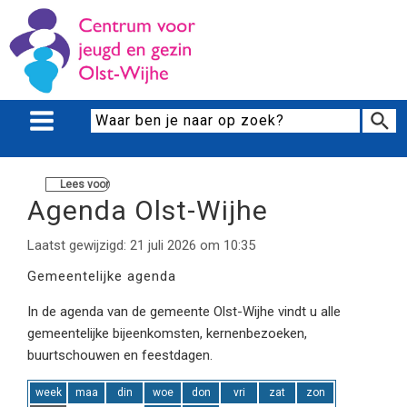
Lees voor
Agenda Olst-Wijhe
Laatst gewijzigd: 21 juli 2026 om 10:35
Gemeentelijke agenda
In de agenda van de gemeente Olst-Wijhe vindt u alle
gemeentelijke bijeenkomsten, kernenbezoeken,
buurtschouwen en feestdagen.
week
maa
din
woe
don
vri
zat
zon