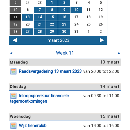
9
27
28
1
2
3
4
5
10
6
7
8
9
10
11
12
11
13
14
15
16
17
18
19
12
20
21
22
23
24
25
26
13
27
28
29
30
31
1
2
maart 2023
«
Week 11
»
13 maart
Maandag
Raadsvergadering 13 maart 2023
van 20:00 tot 22:00
14 maart
Dinsdag
Inloopspreekuur financiële
van 09:30 tot 11:00
tegemoetkomingen
15 maart
Woensdag
Wijz tienerclub
van 14:00 tot 16:00