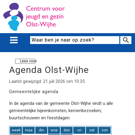
Lees voor
Agenda Olst-Wijhe
Laatst gewijzigd: 21 juli 2026 om 10:35
Gemeentelijke agenda
In de agenda van de gemeente Olst-Wijhe vindt u alle
gemeentelijke bijeenkomsten, kernenbezoeken,
buurtschouwen en feestdagen.
week
maa
din
woe
don
vri
zat
zon