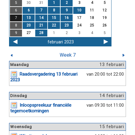
5
30
31
1
2
3
4
5
6
6
7
8
9
10
11
12
7
13
14
15
16
17
18
19
8
20
21
22
23
24
25
26
9
27
28
1
2
3
4
5
februari 2023
«
Week 7
»
13 februari
Maandag
Raadsvergadering 13 februari
van 20:00 tot 22:00
2023
14 februari
Dinsdag
Inloopspreekuur financiële
van 09:30 tot 11:00
tegemoetkomingen
15 februari
Woensdag