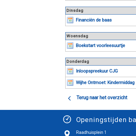
Dinsdag
Financiën de baas
Woensdag
Boekstart voorleesuurtje
Donderdag
Inloopspreekuur CJG
Wijhe Ontmoet: Kindermiddag o
Terug naar het overzicht
Openingstijden ba
Raadhuisplein 1