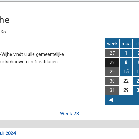
jhe
:35
week
maa
d
27
1
ijhe vindt u alle gemeentelijke
uurtschouwen en feestdagen.
28
8
29
15
1
30
22
2
31
29
3
Week 28
uli 2024