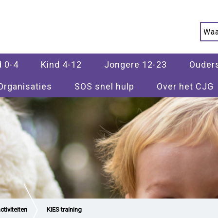
d 0-4
Kind 4-12
Jongere 12-23
Ouder
Organisaties
SOS snel hulp
Over het CJG
tiviteiten
KIES training