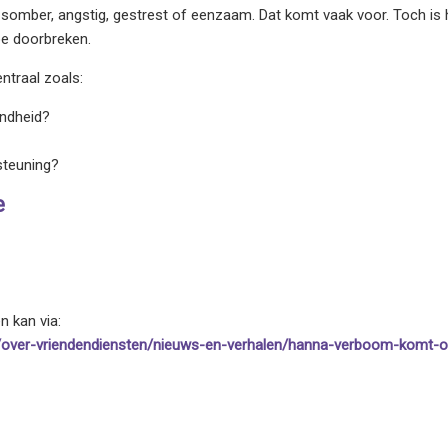
somber, angstig, gestrest of eenzaam. Dat komt vaak voor. Toch is he
oe doorbreken.
ntraal zoals:
ondheid?
steuning?
e
n kan via:
nl/over-vriendendiensten/nieuws-en-verhalen/hanna-verboom-komt-o