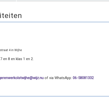
iteiten
traat 4 in Wijhe
7 en 8 en klas 1 en 2.
erenwerkolstwijhe@wijz.nu
of via WhatsApp:
06-58081332