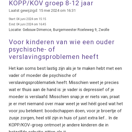
KOPP/KOV groep 8-12 jaar
Laatst gewijzigd: 15 mei 2024 om 16:31
Start:
04 juni 2024 om 15:15
Eind:
04 juni 2024 om 16:45
Locatie:
Gebouw Dimence, Burgemeester Roeleweg 9, Zwolle
Voor kinderen van wie een ouder
psychische- of
verslavingsproblemen heeft
Het kan soms best lastig zijn als je te maken hebt met een
vader of moeder die psychische of
verslavingsproblematiek heeft. Misschien weet je precies
wat er thuis aan de hand is: je vader is depressief of je
moeder is verslaafd. Misschien snap je er niets van, praat
je er met niemand over maar weet je wel héél goed wat het
voor jou betekent: boodschappen doen, voor je broertje of
zusje zorgen, heel stil zijn in huis of juist extra lief… In de
KOPP/KOV-groep ontmoet je andere kinderen die in
hetzelfde schuitje zitten als jij.