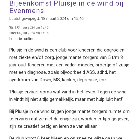
Bijeenkomst Pluisje in de wind bij
Evenmens
Laatst gewijzigd: 18 maart 2024 om 15:46
Start:
04 juni 2024 om 15:45
Eind:
04 juni 2024 om 17:15
Locatie:
online
Pluisje in de wind is een club voor kinderen die opgroeien
met ziekte en/of zorg, jonge mantelzorgers van 5 t/m 8
jaar oud. Kinderen met een vader, moeder, broertje of zusje
met een diagnose, zoals bijvoorbeeld ASS, adhd, het
syndroom van Down, MS, kanker, depressie, enz…
‘Pluisje ervaart soms wat wind in het leven. Tegen de wind
in vindt hij niet altijd gemakkelijk, maar met hulp lukt het!’
Bij Pluisje in de wind krijgen jonge mantelzorgers ruimte om
te ervaren dat ze niet de enige zijn, worden er tips gegeven,
zijn ze creatief bezig en leren ze van elkaar.
De club komt 6 keer bijeen en op speelze wijze gaan we