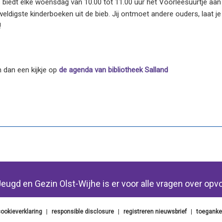
s biedt elke woensdag van 10.00 tot 11.00 uur het Voorleesuurtje aan 
eweldigste kinderboeken uit de bieb. Jij ontmoet andere ouders, laat j
!
 dan een kijkje op
de agenda van bibliotheek Salland
eugd en Gezin Olst-Wijhe is er voor alle vragen over opv
ookieverklaring
|
responsible disclosure
|
registreren nieuwsbrief
|
toegankel