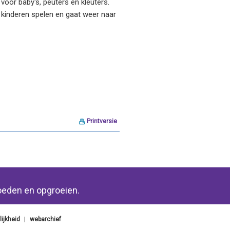
voor baby's, peuters en kleuters.
e kinderen spelen en gaat weer naar
Printversie
oeden en opgroeien.
ijkheid
|
webarchief