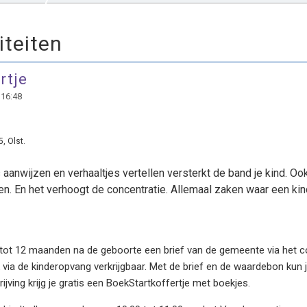
iteiten
rtje
 16:48
, Olst.
aanwijzen en verhaaltjes vertellen versterkt de band je kind. Ook
en. En het verhoogt de concentratie. Allemaal zaken waar een kin
ot 12 maanden na de geboorte een brief van de gemeente via het cons
ia de kinderopvang verkrijgbaar. Met de brief en de waardebon kun je
schrijving krijg je gratis een BoekStartkoffertje met boekjes.