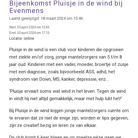
Bijeenkomst Pluisje in de wind bij
Evenmens
Laatst gewijzigd: 18 maart 2024 om 15:46
Start:
30 april 2024 om 15:45
Eind:
30 april 2024 om 17:15
Locatie:
online
Pluisje in de wind is een club voor kinderen die opgroeien
met ziekte en/of zorg, jonge mantelzorgers van 5 t/m 8
jaar oud. Kinderen met een vader, moeder, broertje of zusje
met een diagnose, zoals bijvoorbeeld ASS, adhd, het
syndroom van Down, MS, kanker, depressie, enz…
‘Pluisje ervaart soms wat wind in het leven. Tegen de wind
in vindt hij niet altijd gemakkelijk, maar met hulp lukt het!’
Bij Pluisje in de wind krijgen jonge mantelzorgers ruimte om
te ervaren dat ze niet de enige zijn, worden er tips gegeven,
zijn ze creatief bezig en leren ze van elkaar.
De club komt 6 keer bijeen en op speelze wijze gaan we