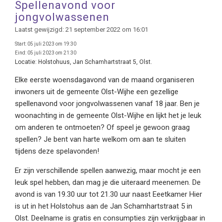
Spellenavond voor
jongvolwassenen
Laatst gewijzigd: 21 september 2022 om 16:01
Start:
05 juli 2023 om 19:30
Eind:
05 juli 2023 om 21:30
Locatie:
Holstohuus, Jan Schamhartstraat 5, Olst.
Elke eerste woensdagavond van de maand organiseren
inwoners uit de gemeente Olst-Wijhe een gezellige
spellenavond voor jongvolwassenen vanaf 18 jaar. Ben je
woonachting in de gemeente Olst-Wijhe en lijkt het je leuk
om anderen te ontmoeten? Of speel je gewoon graag
spellen? Je bent van harte welkom om aan te sluiten
tijdens deze spelavonden!
Er zijn verschillende spellen aanwezig, maar mocht je een
leuk spel hebben, dan mag je die uiteraard meenemen. De
avond is van 19.30 uur tot 21.30 uur naast Eeetkamer Hier
is ut in het Holstohus aan de Jan Schamhartstraat 5 in
Olst. Deelname is gratis en consumpties zijn verkrijgbaar in