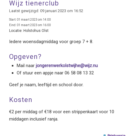
Wijz tienerclub
Laatst gewijzigd: 09 januari 2023 om 16:52
Start:
01 maart 2023 om 14:00
Eind:
01 maart 2023 om 16:00
Locatie:
Holstohus Olst
Iedere woensdagmiddag voor groep 7 + 8.
Opgeven?
Mail naar
jongerenwerkolstwijhe@wijz.nu
Of stuur een appje naar 06 58 08 13 32
Geef je naam, leeftijd en school door.
Kosten
€2 per middag of €18 voor een strippenkaart voor 10
middagen inclusief ranja.
Printversie