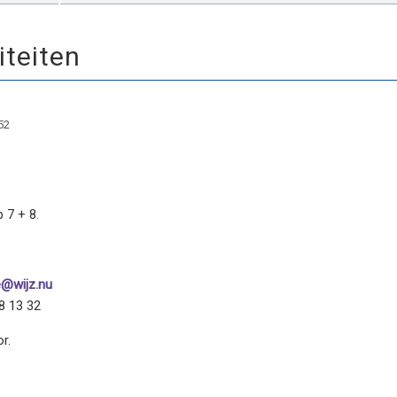
iteiten
52
 7 + 8.
e@wijz.nu
8 13 32
r.