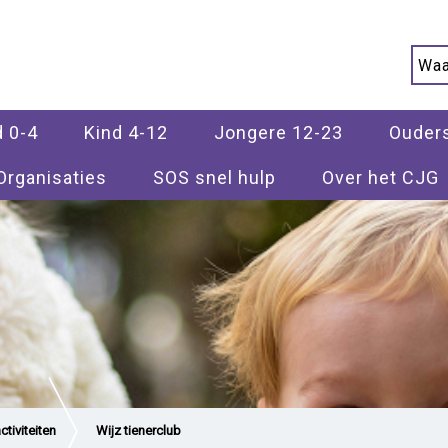
d 0-4
Kind 4-12
Jongere 12-23
Ouder
Organisaties
SOS snel hulp
Over het CJG
tiviteiten
Wijz tienerclub