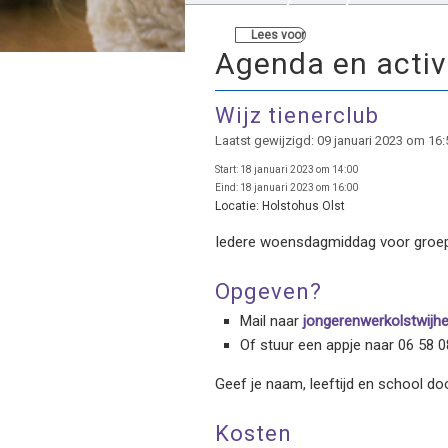
Lees voor
Agenda en activ
Wijz tienerclub
Laatst gewijzigd: 09 januari 2023 om 16:
Start:
18 januari 2023 om 14:00
Eind:
18 januari 2023 om 16:00
Locatie:
Holstohus Olst
Iedere woensdagmiddag voor groep
Opgeven?
Mail naar
jongerenwerkolstwijh
Of stuur een appje naar 06 58 0
Geef je naam, leeftijd en school doo
Kosten