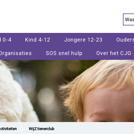
d 0-4
Kind 4-12
Jongere 12-23
Ouder
Organisaties
SOS snel hulp
Over het CJG
tiviteiten
WijZ tienerclub