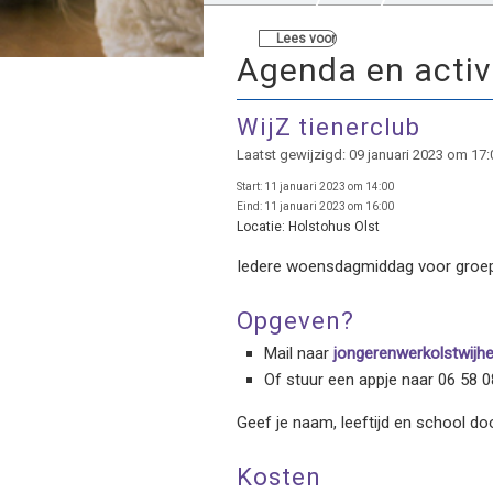
Lees voor
Agenda en activ
WijZ tienerclub
Laatst gewijzigd: 09 januari 2023 om 17:
Start:
11 januari 2023 om 14:00
Eind:
11 januari 2023 om 16:00
Locatie:
Holstohus Olst
Iedere woensdagmiddag voor groep
Opgeven?
Mail naar
jongerenwerkolstwijh
Of stuur een appje naar 06 58 0
Geef je naam, leeftijd en school doo
Kosten