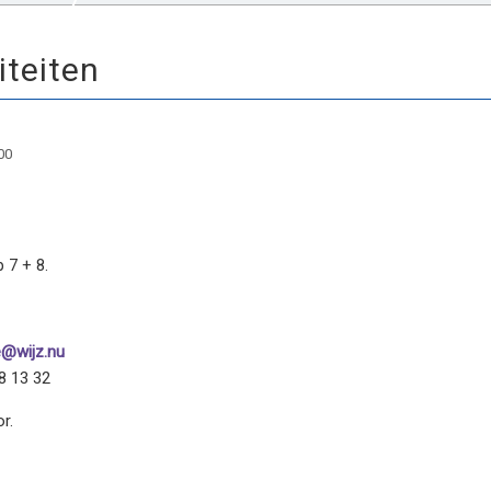
iteiten
00
 7 + 8.
e@wijz.nu
8 13 32
r.